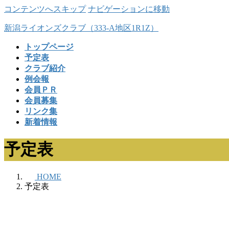
コンテンツへスキップ
ナビゲーションに移動
新潟ライオンズクラブ（333-A地区1R1Z）
トップページ
予定表
クラブ紹介
例会報
会員ＰＲ
会員募集
リンク集
新着情報
予定表
HOME
予定表