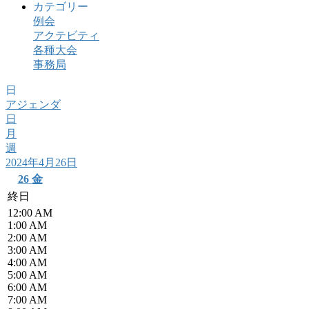
カテゴリー
例会
アクテビティ
各種大会
事務局
日
アジェンダ
日
月
週
2024年4月26日
26
金
終日
12:00 AM
1:00 AM
2:00 AM
3:00 AM
4:00 AM
5:00 AM
6:00 AM
7:00 AM