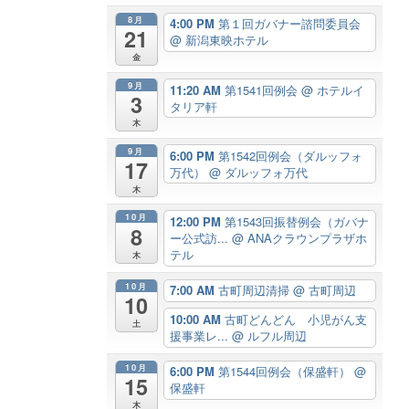
8月
4:00 PM
第１回ガバナー諮問委員会
21
@ 新潟東映ホテル
金
9月
11:20 AM
第1541回例会
@ ホテルイ
3
タリア軒
木
9月
6:00 PM
第1542回例会（ダルッフォ
17
万代）
@ ダルッフォ万代
木
10月
12:00 PM
第1543回振替例会（ガバナ
8
ー公式訪...
@ ANAクラウンプラザホ
テル
木
10月
7:00 AM
古町周辺清掃
@ 古町周辺
10
10:00 AM
古町どんどん 小児がん支
土
援事業レ...
@ ルフル周辺
10月
6:00 PM
第1544回例会（保盛軒）
@
15
保盛軒
木