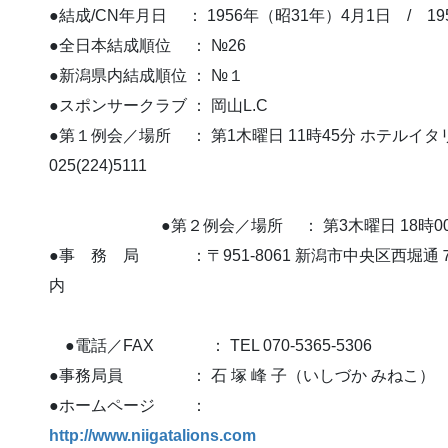
●結成/CN年月日 ： 1956年（昭31年）4月1日 / 19
●全日本結成順位 ： №26
●新潟県内結成順位 ： №１
●スポンサークラブ ： 岡山L.C
●第１例会／場所 ： 第1木曜日 11時45分 ホテルイタ
025(22
●第２例会／場所 ： 第3木曜日 18時00分 ホテル
●事 務 局 ：〒951-8061 新潟市中央区西堀通
●電話／FAX ： TEL 070-5365-5306
●事務局員 ： 石 塚 峰 子（いしづか みねこ）
●ホームページ ：
http://www.niigatalions.com