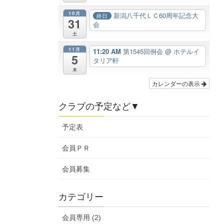
10月
新潟八千代ＬＣ60周年記念大
終日
31
会
土
11月
11:20 AM
第1545回例会
@ ホテルイ
5
タリア軒
木
カレンダーの表示
クラブの予定など▼
予定表
会員ＰＲ
会員募集
カテゴリー
会員専用 (2)