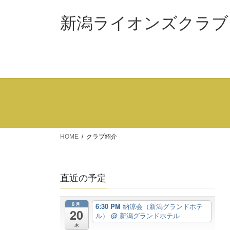
コ
ナ
ン
ビ
新潟ライオンズクラブ（3
テ
ゲ
ン
ー
ツ
シ
へ
ョ
ス
ン
キ
に
ッ
移
プ
動
HOME
クラブ紹介
直近の予定
8月
6:30 PM
納涼会（新潟グランドホテ
20
ル）
@ 新潟グランドホテル
木