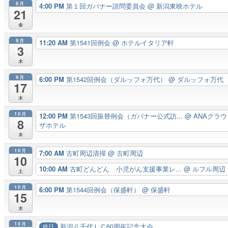
8月
4:00 PM
第１回ガバナー諮問委員会
@ 新潟東映ホテル
21
金
9月
11:20 AM
第1541回例会
@ ホテルイタリア軒
3
木
9月
6:00 PM
第1542回例会（ダルッフォ万代）
@ ダルッフォ万代
17
木
10月
12:00 PM
第1543回振替例会（ガバナー公式訪...
@ ANAクラ
8
ザホテル
木
10月
7:00 AM
古町周辺清掃
@ 古町周辺
10
10:00 AM
古町どんどん 小児がん支援事業レ...
@ ルフル周辺
土
10月
6:00 PM
第1544回例会（保盛軒）
@ 保盛軒
15
木
10月
新潟八千代ＬＣ60周年記念大会
終日