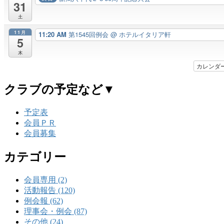
31
土
11月
11:20 AM
第1545回例会
@ ホテルイタリア軒
5
木
カレンダ
クラブの予定など▼
予定表
会員ＰＲ
会員募集
カテゴリー
会員専用 (2)
活動報告 (120)
例会報 (62)
理事会・例会 (87)
その他 (24)