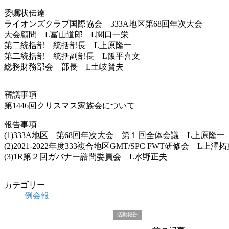
委嘱状伝達
ライオンズクラブ国際協会 333A地区第68回年次大会
大会顧問 L冨山道郎 L関口一栄
第二統括部 統括部長 L上原隆一
第二統括部 統括副部長 L飯平喜文
総務財務部会 部長 L土岐賢夫
審議事項
第1446回クリスマス家族会について
報告事項
(1)333A地区 第68回年次大会 第１回全体会議 L上原隆一
(2)2021-2022年度333複合地区GMT/SPC FWT研修会 L上澤
(3)1R第２回ガバナー諮問委員会 L水野正夫
カテゴリー
例会報
活動報告