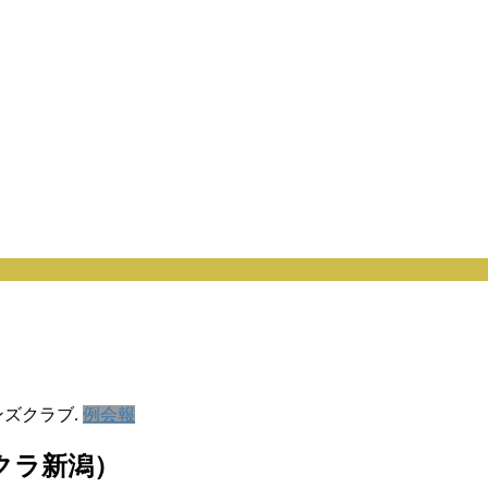
ズクラブ.
例会報
ークラ新潟）