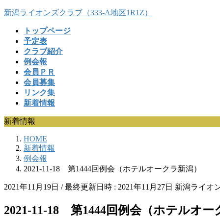
コ
ナ
新潟ライオンズクラブ（333-A地区1R1Z）
ン
ビ
トップページ
テ
ゲ
予定表
ン
ー
クラブ紹介
ツ
シ
例会報
へ
ョ
会員ＰＲ
ス
ン
会員募集
キ
に
リンク集
ッ
移
新着情報
プ
動
新着情報
HOME
新着情報
例会報
2021-11-18 第1444回例会（ホテルオークラ新潟）
2021年11月19日
/ 最終更新日時 :
2021年11月27日
新潟ライオン
2021-11-18 第1444回例会（ホテルオ