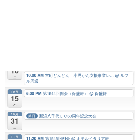
3
木
9月
6:00 PM
第1542回例会（ダルッフォ万代）
@ ダルッフォ
17
万代
木
10月
12:00 PM
第1543回振替例会（ガバナー公式訪...
@ ANA
8
クラウンプラザホテル
木
10月
7:00 AM
古町周辺清掃
@ 古町周辺
10
10:00 AM
古町どんどん 小児がん支援事業レ...
@ ルフ
土
ル周辺
10月
6:00 PM
第1544回例会（保盛軒）
@ 保盛軒
15
木
10月
新潟八千代ＬＣ60周年記念大会
終日
31
土
11月
11:20 AM
第1545回例会
@ ホテルイタリア軒