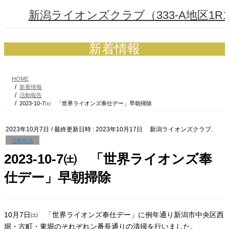
コ
ナ
新潟ライオンズクラブ（333-A地区1R1
ン
ビ
テ
ゲ
ン
ー
ツ
シ
新着情報
へ
ョ
ス
ン
キ
に
HOME
ッ
移
新着情報
プ
動
活動報告
2023-10-7㈯ 「世界ライオンズ奉仕デー」早朝掃除
2023年10月7日
/ 最終更新日時 :
2023年10月17日
新潟ライオンズクラブ.
活動報告
2023-10-7㈯ 「世界ライオンズ奉
仕デー」早朝掃除
10月7日㈯ 「世界ライオンズ奉仕デー」に例年通り新潟市中央区西
堀・古町・東堀のそれぞれン番長通りの清掃を行いました。