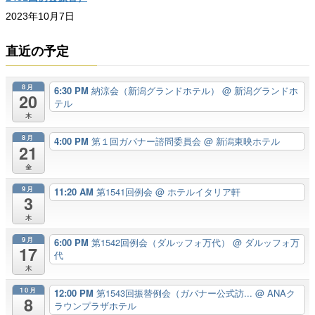
2023年10月7日
直近の予定
8月
6:30 PM
納涼会（新潟グランドホテル）
@ 新潟グランドホ
20
テル
木
8月
4:00 PM
第１回ガバナー諮問委員会
@ 新潟東映ホテル
21
金
9月
11:20 AM
第1541回例会
@ ホテルイタリア軒
3
木
9月
6:00 PM
第1542回例会（ダルッフォ万代）
@ ダルッフォ万
17
代
木
10月
12:00 PM
第1543回振替例会（ガバナー公式訪...
@ ANAク
8
ラウンプラザホテル