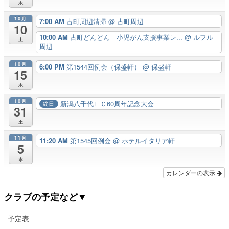
木
10月
7:00 AM
古町周辺清掃
@ 古町周辺
10
10:00 AM
古町どんどん 小児がん支援事業レ...
@ ルフル
土
周辺
10月
6:00 PM
第1544回例会（保盛軒）
@ 保盛軒
15
木
10月
新潟八千代ＬＣ60周年記念大会
終日
31
土
11月
11:20 AM
第1545回例会
@ ホテルイタリア軒
5
木
カレンダーの表示
クラブの予定など▼
予定表