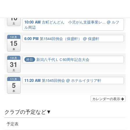
木
10月
7:00 AM
古町周辺清掃
@ 古町周辺
10
10:00 AM
古町どんどん 小児がん支援事業レ...
@ ルフ
土
ル周辺
10月
6:00 PM
第1544回例会（保盛軒）
@ 保盛軒
15
木
10月
新潟八千代ＬＣ60周年記念大会
終日
31
土
11月
11:20 AM
第1545回例会
@ ホテルイタリア軒
5
木
カレンダーの表示
クラブの予定など▼
予定表